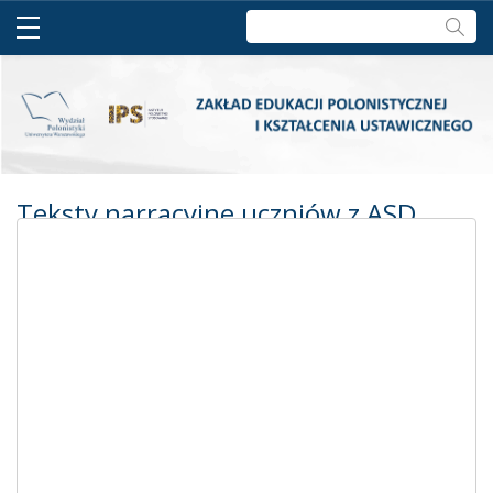
Szukaj:
Teksty narracyjne uczniów z ASD
(opowiadanie i kartka z pamiętnika)
Autor:
Helena
Balcerek
Miejsce i rok
wydania:
Warszawa, 2023